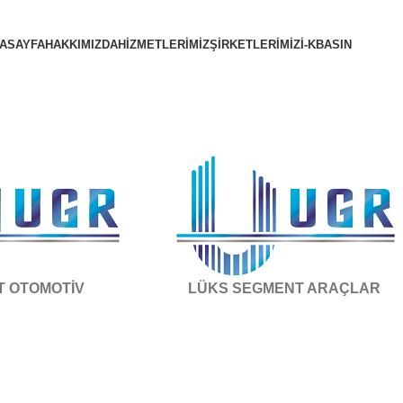
ASAYFA
HAKKIMIZDA
HIZMETLERIMIZ
ŞIRKETLERIMIZ
İ-K
BASIN
T OTOMOTİV
LÜKS SEGMENT ARAÇLAR