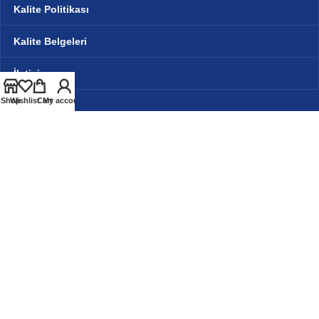
Kalite Politikası
Kalite Belgeleri
İletişim
Shop
Wishlist
Cart
My account
English
(
İngilizce
)
Türkçe